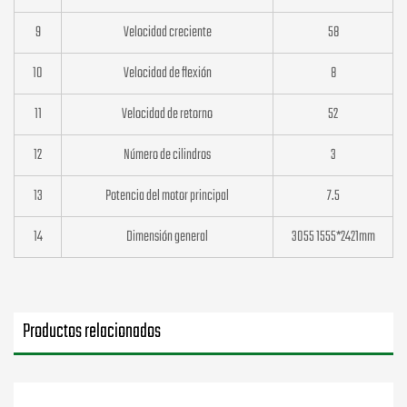
9
Velocidad creciente
58
10
Velocidad de flexión
8
11
Velocidad de retorno
52
12
Número de cilindros
3
13
Potencia del motor principal
7.5
14
Dimensión general
3055 1555*2421mm
Productos relacionados