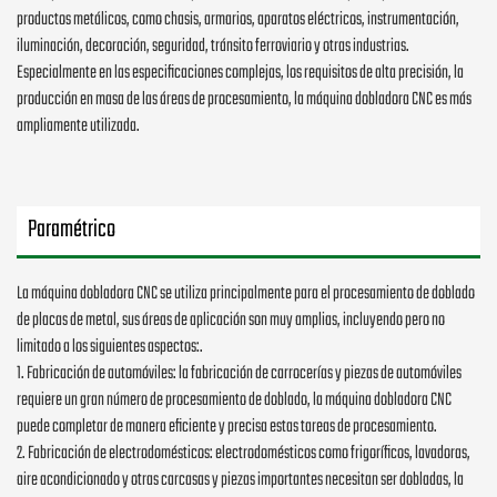
productos metálicos, como chasis, armarios, aparatos eléctricos, instrumentación,
iluminación, decoración, seguridad, tránsito ferroviario y otras industrias.
Especialmente en las especificaciones complejas, los requisitos de alta precisión, la
producción en masa de las áreas de procesamiento, la máquina dobladora CNC es más
ampliamente utilizada.
Paramétrico
La máquina dobladora CNC se utiliza principalmente para el procesamiento de doblado
de placas de metal, sus áreas de aplicación son muy amplias, incluyendo pero no
limitado a los siguientes aspectos:.
1. Fabricación de automóviles: la fabricación de carrocerías y piezas de automóviles
requiere un gran número de procesamiento de doblado, la máquina dobladora CNC
puede completar de manera eficiente y precisa estas tareas de procesamiento.
2. Fabricación de electrodomésticos: electrodomésticos como frigoríficos, lavadoras,
aire acondicionado y otras carcasas y piezas importantes necesitan ser dobladas, la