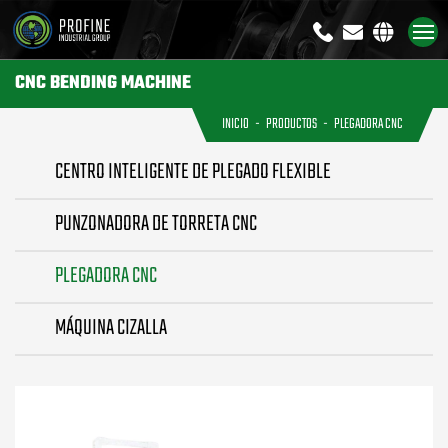
+8613791926333
sales@profi
CNC BENDING MACHINE
INICIO
PRODUCTOS
PLEGADORA CNC
CENTRO INTELIGENTE DE PLEGADO FLEXIBLE
PUNZONADORA DE TORRETA CNC
PLEGADORA CNC
MÁQUINA CIZALLA