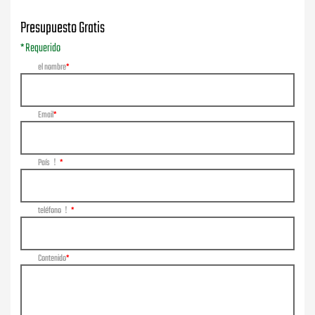
Presupuesto Gratis
* Requerido
el nombre
Email
País！
teléfono！
Contenido