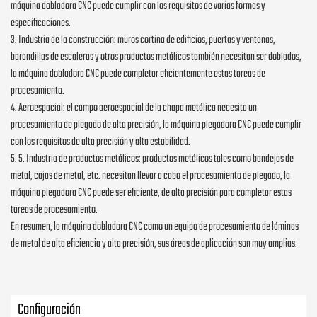
máquina dobladora CNC puede cumplir con los requisitos de varias formas y
especificaciones.
3. Industria de la construcción: muros cortina de edificios, puertas y ventanas,
barandillas de escaleras y otros productos metálicos también necesitan ser doblados,
la máquina dobladora CNC puede completar eficientemente estas tareas de
procesamiento.
4. Aeroespacial: el campo aeroespacial de la chapa metálica necesita un
procesamiento de plegado de alta precisión, la máquina plegadora CNC puede cumplir
con los requisitos de alta precisión y alta estabilidad.
5. 5. Industria de productos metálicos: productos metálicos tales como bandejas de
metal, cajas de metal, etc. necesitan llevar a cabo el procesamiento de plegado, la
máquina plegadora CNC puede ser eficiente, de alta precisión para completar estas
tareas de procesamiento.
En resumen, la máquina dobladora CNC como un equipo de procesamiento de láminas
de metal de alta eficiencia y alta precisión, sus áreas de aplicación son muy amplias.
Configuración