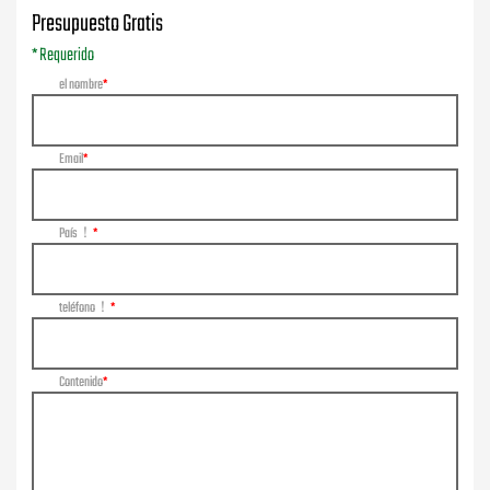
Presupuesto Gratis
* Requerido
el nombre
Email
País！
teléfono！
Contenido