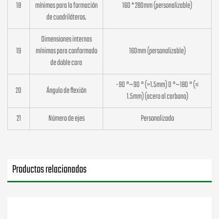
18
mínimas para la formación
160 * 280mm (personalizable)
de cuadriláteros.
Dimensiones internas
19
mínimas para conformado
160mm (personalizable)
de doble cara
-90 °~90 ° (>1.5mm) 0 °~180 ° (≤
20
Ángulo de flexión
1.5mm) (acero al carbono)
21
Número de ejes
Personalizado
Productos relacionados