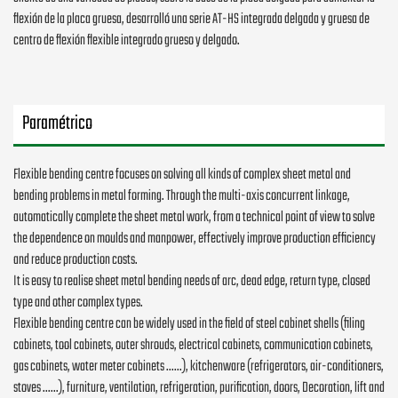
flexión de la placa gruesa, desarrolló una serie AT-HS integrada delgada y gruesa de
centro de flexión flexible integrado grueso y delgado.
Paramétrico
Flexible bending centre focuses on solving all kinds of complex sheet metal and
bending problems in metal forming. Through the multi-axis concurrent linkage,
automatically complete the sheet metal work, from a technical point of view to solve
the dependence on moulds and manpower, effectively improve production efficiency
and reduce production costs.
It is easy to realise sheet metal bending needs of arc, dead edge, return type, closed
type and other complex types.
Flexible bending centre can be widely used in the field of steel cabinet shells (filing
cabinets, tool cabinets, outer shrouds, electrical cabinets, communication cabinets,
gas cabinets, water meter cabinets ......), kitchenware (refrigerators, air-conditioners,
stoves ......), furniture, ventilation, refrigeration, purification, doors, Decoration, lift and