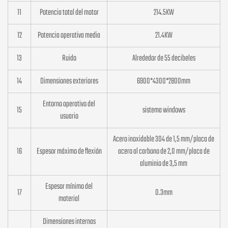
11
Potencia total del motor
214.5KW
12
Potencia operativa media
21.4KW
13
Ruido
Alrededor de 55 decibeles
14
Dimensiones exteriores
6900*4300*2800mm
Entorno operativo del
15
sistema windows
usuario
Acero inoxidable 304 de 1,5 mm/placa de
16
Espesor máximo de flexión
acero al carbono de 2,0 mm/placa de
aluminio de 3,5 mm
Espesor mínimo del
17
0.3mm
material
Dimensiones internas