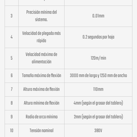
Precisión mínima del
3
0.01mm
sistema.
Velocidad de plegado más
4
0.2 segundos por hoja
rápida
Velocidad máxima de
5
120m/min
alimentación
6
Tamaño máximo de flexión
3000 mm de largo y 1250 mm de ancho
7
Altura máxima de flexión
110mm
8
Altura mínima de flexión
4mm (según el grosor del tablero)
9
Radio de arco mínimo
2mm (según el grosor del tablero)
10
Tensión nominal
380V