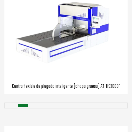
Centro flexible de plegado inteligente [chapa gruesa] AT-HS2000F